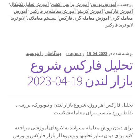
برچسب:
آموزش بورس
٬
آموزش پرایس اکشن
٬
آموزش تحلیل تکنیکال
٬
آموزش فارکس
٬
آموزش کریپتو
٬
آموزش معامله در فارکس
٬
آموزش
معامله گری
٬
آموزش معامله گری فارکس
٬
سیستم معاملاتی
٬
لایو ترید
٬
لایو ترید فارکس
نوشته شده در
2023-04-19
از
isapour
—
دیدگاه‌تان را بنویسید
تحلیل فارکس شروع
بازار لندن 19-04-2023
تحلیل فارکس: هر روزه شروع بازار لندن و نیویورک، بررسی
نقاط ورود مناسب برای معامله شکست
برای دیدن روش معامله میتوانید به لایوهای آموزشی مراجعه
کنید برای دیدن سایر تحلیلها و ویدیوها از بازار فارکس و بورس