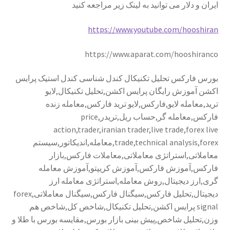
ایران و دلار می توانید به لینک زیر مراجعه کنید
https://www.youtube.com/hooshiran
https://www.aparat.com/hooshiranco
بورس فارکس تحلیل تکنیکال کندل شناسی کندل استیک پرایس
اکشن آموزش رایگان پرایس اکشن,تحلیل تکنیکال,لایو
ترید,معامله لایو,فارکس,لایو ترید فارکس,معامله زنده
فارکس,معامله گر,حساب ریل,تریدر,price
action,trader,iranian trader,live trade,forex live
trade,technical analysis,forex,معامله,اندیکاتور,سیستم
معاملاتی,استراتژی معاملاتی,معاملات فارکس,بازار
فارکس,آموزش فارکس,آموزش کریپتو,آموزش معامله
گری,ارز دیجیتال,روش معامله,استراتژی معامله ارز
دیجیتال,تحلیل فارکس,سیگنال فارکس,سیگنال معاملاتی,forex
signal پرایس اکشن,تحلیل تکنیکال,شاخص کل,شاخص هم
وزن,تحلیل شاخص,پیش بینی بازار بورس,مقایسه بورس با طلا و