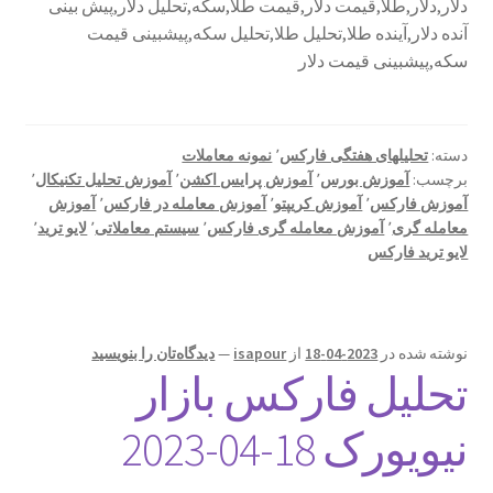
دلار,دلار,طلا,قیمت دلار,قیمت طلا,سکه,تحلیل دلار,پیش بینی
آنده دلار,آینده طلا,تحلیل طلا,تحلیل سکه,پیشبینی قیمت
سکه,پیشبینی قیمت دلار
دسته:
تحلیلهای هفتگی فارکس
٬
نمونه معاملات
برچسب:
آموزش بورس
٬
آموزش پرایس اکشن
٬
آموزش تحلیل تکنیکال
٬
آموزش فارکس
٬
آموزش کریپتو
٬
آموزش معامله در فارکس
٬
آموزش
معامله گری
٬
آموزش معامله گری فارکس
٬
سیستم معاملاتی
٬
لایو ترید
٬
لایو ترید فارکس
نوشته شده در
2023-04-18
از
isapour
—
دیدگاه‌تان را بنویسید
تحلیل فارکس بازار
نیویورک 18-04-2023