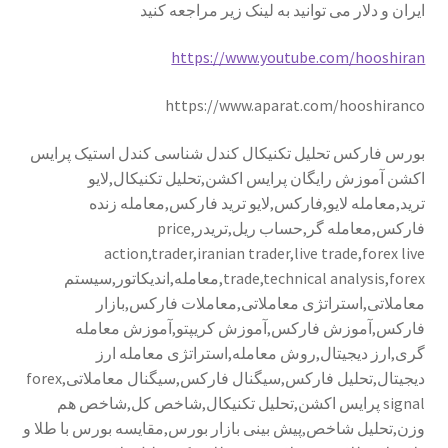
ایران و دلار می توانید به لینک زیر مراجعه کنید
https://www.youtube.com/hooshiran
https://www.aparat.com/hooshiranco
بورس فارکس تحلیل تکنیکال کندل شناسی کندل استیک پرایس
اکشن آموزش رایگان پرایس اکشن,تحلیل تکنیکال,لایو
ترید,معامله لایو,فارکس,لایو ترید فارکس,معامله زنده
فارکس,معامله گر,حساب ریل,تریدر,price
action,trader,iranian trader,live trade,forex live
trade,technical analysis,forex,معامله,اندیکاتور,سیستم
معاملاتی,استراتژی معاملاتی,معاملات فارکس,بازار
فارکس,آموزش فارکس,آموزش کریپتو,آموزش معامله
گری,ارز دیجیتال,روش معامله,استراتژی معامله ارز
دیجیتال,تحلیل فارکس,سیگنال فارکس,سیگنال معاملاتی,forex
signal پرایس اکشن,تحلیل تکنیکال,شاخص کل,شاخص هم
وزن,تحلیل شاخص,پیش بینی بازار بورس,مقایسه بورس با طلا و