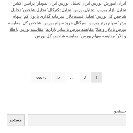
ایران اموزش
٬
بورس ایران تحلیل
٬
بورس ایران نمودار
٬
پرایس اکشن
٬
تحلیل بازار بورس
٬
تحلیل بورس
٬
تحلیل تکنیکال
٬
تحلیل شاخص
٬
تحلیل
شاخص کل بورس
٬
تحلیل قیمت دلار
٬
سرمایه گذاری با پول کم
٬
سهام
برتر
٬
سهام برتر بورس
٬
سیگنال خرید سهام بورس
٬
شاخص کل
٬
مقایسه
بورس با دلار و طلا
٬
مقایسه بورس با سایر بازارها
٬
مقایسه بورس با طلا
و دلار
٬
مقایسه سهام بورس
٬
مقایسه شاخص کل بورس
صفحه‌بندی
1
2
…
13
بعدی
نوشته‌ها
جستجو
جستجو