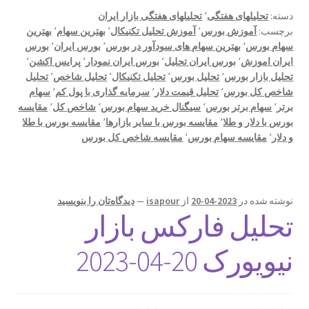
دسته:
تحلیلهای هفتگی
٬
تحلیلهای هفتگی بازار ایران
برچسب:
آموزش بورس
٬
آموزش تحلیل تکنیکال
٬
بهترین سهام
٬
بهترین
مقالات مفید
سهام بورس
٬
بهترین سهام های سودآور در بورس
٬
بورس ایران
٬
بورس
ایران اموزش
٬
بورس ایران تحلیل
٬
بورس ایران نمودار
٬
پرایس اکشن
٬
نمونه معاملات
تحلیل بازار بورس
٬
تحلیل بورس
٬
تحلیل تکنیکال
٬
تحلیل شاخص
٬
تحلیل
شاخص کل بورس
٬
تحلیل قیمت دلار
٬
سرمایه گذاری با پول کم
٬
سهام
برتر
٬
سهام برتر بورس
٬
سیگنال خرید سهام بورس
٬
شاخص کل
٬
مقایسه
وبلاگ
بورس با دلار و طلا
٬
مقایسه بورس با سایر بازارها
٬
مقایسه بورس با طلا
و دلار
٬
مقایسه سهام بورس
٬
مقایسه شاخص کل بورس
ورود
نوشته شده در
2023-04-20
از
isapour
—
دیدگاه‌تان را بنویسید
تحلیل فارکس بازار
نیویورک 20-04-2023