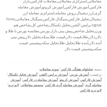
معاملاتی,استراتژی معاملاتی,معاملات فارکس,بازار
فارکس,آموزش فارکس,آموزش کریپتو,آموزش معامله
گری,ارز دیجیتال,روش معامله,استراتژی معامله ارز
دیجیتال,تحلیل فارکس,سیگنال فارکس,سیگنال معاملاتی,forex
signal پرایس اکشن,تحلیل تکنیکال,شاخص کل,شاخص هم
وزن,تحلیل شاخص,پیش بینی بازار بورس,مقایسه بورس با طلا و
دلار,دلار,طلا,قیمت دلار,قیمت طلا,سکه,تحلیل دلار,پیش بینی
آنده دلار,آینده طلا,تحلیل طلا,تحلیل سکه,پیشبینی قیمت
سکه,پیشبینی قیمت دلار
دسته:
تحلیلهای هفتگی فارکس
٬
نمونه معاملات
برچسب:
آموزش بورس
٬
آموزش پرایس اکشن
٬
آموزش تحلیل تکنیکال
٬
آموزش فارکس
٬
آموزش کریپتو
٬
آموزش معامله در فارکس
٬
آموزش
معامله گری
٬
آموزش معامله گری فارکس
٬
سیستم معاملاتی
٬
لایو ترید
٬
لایو ترید فارکس