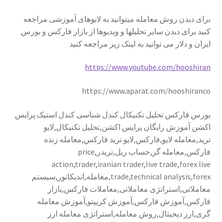
تأیید پرداخت
برای دیدن روش معامله میتوانید به لایوهای آموزشی مراجعه
کنید برای دیدن سایر تحلیلها و ویدیوها از بازار فارکس و بورس
تراکنش ناموفق
ایران و دلار می توانید به لینک زیر مراجعه کنید
سوابق خرید
https://www.youtube.com/hooshiran
پرداخت
https://www.aparat.com/hooshiranco
پرداخت دوره های آکادمی
بورس فارکس تحلیل تکنیکال کندل شناسی کندل استیک پرایس
اکشن آموزش رایگان پرایس اکشن,تحلیل تکنیکال,لایو
ترید,معامله لایو,فارکس,لایو ترید فارکس,معامله زنده
پروفایل
فارکس,معامله گر,حساب ریل,تریدر,price
action,trader,iranian trader,live trade,forex live
تحلیل های هفتگی
trade,technical analysis,forex,معامله,اندیکاتور,سیستم
معاملاتی,استراتژی معاملاتی,معاملات فارکس,بازار
تحلیل های هفتگی بازار ایران
فارکس,آموزش فارکس,آموزش کریپتو,آموزش معامله
گری,ارز دیجیتال,روش معامله,استراتژی معامله ارز
تحلیل هفتگی بازار فارکس