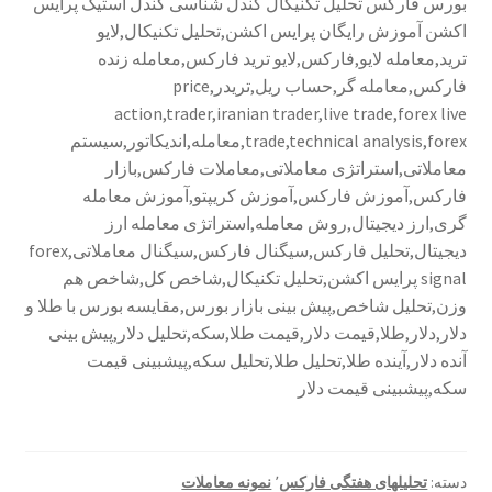
بورس فارکس تحلیل تکنیکال کندل شناسی کندل استیک پرایس
اکشن آموزش رایگان پرایس اکشن,تحلیل تکنیکال,لایو
ترید,معامله لایو,فارکس,لایو ترید فارکس,معامله زنده
فارکس,معامله گر,حساب ریل,تریدر,price
action,trader,iranian trader,live trade,forex live
trade,technical analysis,forex,معامله,اندیکاتور,سیستم
معاملاتی,استراتژی معاملاتی,معاملات فارکس,بازار
فارکس,آموزش فارکس,آموزش کریپتو,آموزش معامله
گری,ارز دیجیتال,روش معامله,استراتژی معامله ارز
دیجیتال,تحلیل فارکس,سیگنال فارکس,سیگنال معاملاتی,forex
signal پرایس اکشن,تحلیل تکنیکال,شاخص کل,شاخص هم
وزن,تحلیل شاخص,پیش بینی بازار بورس,مقایسه بورس با طلا و
دلار,دلار,طلا,قیمت دلار,قیمت طلا,سکه,تحلیل دلار,پیش بینی
آنده دلار,آینده طلا,تحلیل طلا,تحلیل سکه,پیشبینی قیمت
سکه,پیشبینی قیمت دلار
دسته:
تحلیلهای هفتگی فارکس
٬
نمونه معاملات