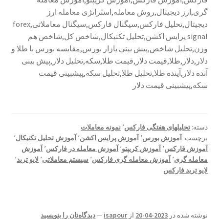
گری,ارز دیجیتال,روش معامله,استراتژی معامله ارز
دیجیتال,تحلیل فارکس,سیگنال فارکس,سیگنال معاملاتی,forex
signal پرایس اکشن,تحلیل تکنیکال,شاخص کل,شاخص هم
وزن,تحلیل شاخص,پیش بینی بازار بورس,مقایسه بورس با طلا و
دلار,دلار,طلا,قیمت دلار,قیمت طلا,سکه,تحلیل دلار,پیش بینی
آنده دلار,آینده طلا,تحلیل طلا,تحلیل سکه,پیشبینی قیمت
سکه,پیشبینی قیمت دلار
دسته:
تحلیلهای هفتگی فارکس
٬
نمونه معاملات
برچسب:
آموزش بورس
٬
آموزش پرایس اکشن
٬
آموزش تحلیل تکنیکال
٬
آموزش فارکس
٬
آموزش کریپتو
٬
آموزش معامله در فارکس
٬
آموزش
معامله گری
٬
آموزش معامله گری فارکس
٬
سیستم معاملاتی
٬
لایو ترید
٬
لایو ترید فارکس
نوشته شده در
2023-04-20
از
isapour
—
دیدگاه‌تان را بنویسید