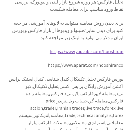
تحلیل فارکس: هر روزه شروع بازار لندن و نیویورک، بررسی
نقاط ورود مناسب برای معامله شکست
برای دیدن روش معامله میتوانید به لایوهای آموزشی مراجعه
کنید برای دیدن سایر تحلیلها و ویدیوها از بازار فارکس و بورس
ایران و دلار می توانید به لینک زیر مراجعه کنید
https://www.youtube.com/hooshiran
https://www.aparat.com/hooshiranco
بورس فارکس تحلیل تکنیکال کندل شناسی کندل استیک پرایس
اکشن آموزش رایگان پرایس اکشن,تحلیل تکنیکال,لایو
ترید,معامله لایو,فارکس,لایو ترید فارکس,معامله زنده
فارکس,معامله گر,حساب ریل,تریدر,price
action,trader,iranian trader,live trade,forex live
trade,technical analysis,forex,معامله,اندیکاتور,سیستم
معاملاتی,استراتژی معاملاتی,معاملات فارکس,بازار
فارکس,آموزش فارکس,آموزش کریپتو,آموزش معامله