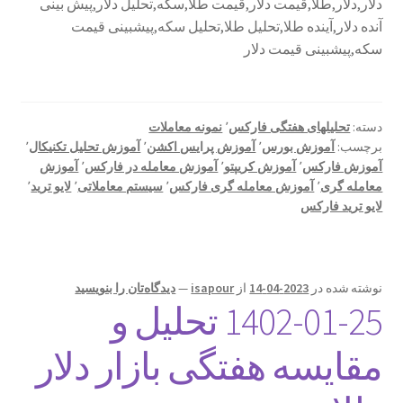
دلار,دلار,طلا,قیمت دلار,قیمت طلا,سکه,تحلیل دلار,پیش بینی
آنده دلار,آینده طلا,تحلیل طلا,تحلیل سکه,پیشبینی قیمت
سکه,پیشبینی قیمت دلار
دسته:
تحلیلهای هفتگی فارکس
٬
نمونه معاملات
برچسب:
آموزش بورس
٬
آموزش پرایس اکشن
٬
آموزش تحلیل تکنیکال
٬
آموزش فارکس
٬
آموزش کریپتو
٬
آموزش معامله در فارکس
٬
آموزش
معامله گری
٬
آموزش معامله گری فارکس
٬
سیستم معاملاتی
٬
لایو ترید
٬
لایو ترید فارکس
نوشته شده در
2023-04-14
از
isapour
—
دیدگاه‌تان را بنویسید
1402-01-25 تحلیل و
مقایسه هفتگی بازار دلار