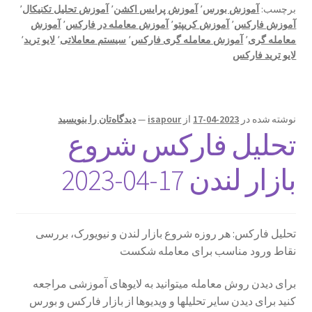
برچسب:
آموزش بورس
٬
آموزش پرایس اکشن
٬
آموزش تحلیل تکنیکال
٬
آموزش فارکس
٬
آموزش کریپتو
٬
آموزش معامله در فارکس
٬
آموزش
معامله گری
٬
آموزش معامله گری فارکس
٬
سیستم معاملاتی
٬
لایو ترید
٬
لایو ترید فارکس
نوشته شده در
2023-04-17
از
isapour
—
دیدگاه‌تان را بنویسید
تحلیل فارکس شروع
بازار لندن 17-04-2023
تحلیل فارکس: هر روزه شروع بازار لندن و نیویورک، بررسی
نقاط ورود مناسب برای معامله شکست
برای دیدن روش معامله میتوانید به لایوهای آموزشی مراجعه
کنید برای دیدن سایر تحلیلها و ویدیوها از بازار فارکس و بورس