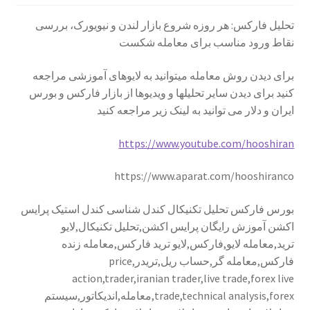
تحلیل فارکس: هر روزه شروع بازار لندن و نیویورک، بررسی
نقاط ورود مناسب برای معامله شکست
برای دیدن روش معامله میتوانید به لایوهای آموزشی مراجعه
کنید برای دیدن سایر تحلیلها و ویدیوها از بازار فارکس و بورس
ایران و دلار می توانید به لینک زیر مراجعه کنید
https://www.youtube.com/hooshiran
https://www.aparat.com/hooshiranco
بورس فارکس تحلیل تکنیکال کندل شناسی کندل استیک پرایس
اکشن آموزش رایگان پرایس اکشن,تحلیل تکنیکال,لایو
ترید,معامله لایو,فارکس,لایو ترید فارکس,معامله زنده
فارکس,معامله گر,حساب ریل,تریدر,price
action,trader,iranian trader,live trade,forex live
trade,technical analysis,forex,معامله,اندیکاتور,سیستم