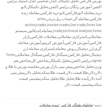
بورس فارکس تحلیل تکنیکال کندل شناسی کندل استیک پرایس
اکشن آموزش رایگان پرایس اکشن,تحلیل تکنیکال,لایو
ترید,معامله لایو,فارکس,لایو ترید فارکس,معامله زنده
فارکس,معامله گر,حساب ریل,تریدر,price
action,trader,iranian trader,live trade,forex live
trade,technical analysis,forex,معامله,اندیکاتور,سیستم
معاملاتی,استراتژی معاملاتی,معاملات فارکس,بازار
فارکس,آموزش فارکس,آموزش کریپتو,آموزش معامله
گری,ارز دیجیتال,روش معامله,استراتژی معامله ارز
دیجیتال,تحلیل فارکس,سیگنال فارکس,سیگنال معاملاتی,forex
signal پرایس اکشن,تحلیل تکنیکال,شاخص کل,شاخص هم
وزن,تحلیل شاخص,پیش بینی بازار بورس,مقایسه بورس با طلا و
دلار,دلار,طلا,قیمت دلار,قیمت طلا,سکه,تحلیل دلار,پیش بینی
آنده دلار,آینده طلا,تحلیل طلا,تحلیل سکه,پیشبینی قیمت
سکه,پیشبینی قیمت دلار
دسته:
تحلیلهای هفتگی فارکس
٬
نمونه معاملات