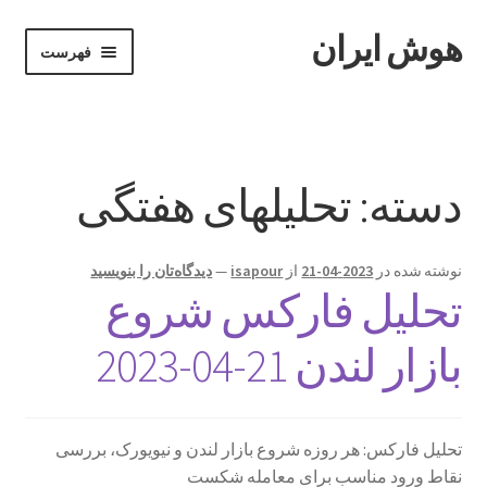
هوش ایران
پرش
پرش
فهرست
به
به
محتوا
ناوبری
خانه
Become A Teacher
دسته:
تحلیلهای هفتگی
Instructor
نوشته شده در
2023-04-21
از
isapour
—
دیدگاه‌تان را بنویسید
Instructors
تحلیل فارکس شروع
ابزارهای معاملاتی
بازار لندن 21-04-2023
پایان دوره
تحلیل فارکس: هر روزه شروع بازار لندن و نیویورک، بررسی
پرداخت
نقاط ورود مناسب برای معامله شکست