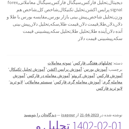
دیجیتال,تحلیل فارکس,سیگنال فارکس,سیگنال معاملاتی,forex
signal پرایس اکشن,تحلیل تکنیکال,شاخص کل,شاخص هم
تقویم اقتصادی
وزن,تحلیل شاخص,پیش بینی بازار بورس,مقایسه بورس با طلا و
دلار,دلار,طلا,قیمت دلار,قیمت طلا,سکه,تحلیل دلار,پیش بینی
تماس با ما
آنده دلار,آینده طلا,تحلیل طلا,تحلیل سکه,پیشبینی قیمت
سکه,پیشبینی قیمت دلار
تمام دورها های آکادمی
آکادمی
دسته:
تحلیلهای هفتگی فارکس
٬
نمونه معاملات
برچسب:
آموزش بورس
٬
آموزش پرایس اکشن
٬
آموزش تحلیل تکنیکال
٬
ثبت نام فروشنده
آموزش فارکس
٬
آموزش کریپتو
٬
آموزش معامله در فارکس
٬
آموزش
معامله گری
٬
آموزش معامله گری فارکس
٬
سیستم معاملاتی
٬
لایو ترید
٬
لایو ترید فارکس
چگونه یک معامله گر موفق شویم
حساب کاربری من
نوشته شده در
2023-04-21
از
isapour
—
دیدگاه‌تان را بنویسید
دانلودهای آکادمی
1402-02-01 تحلیل و