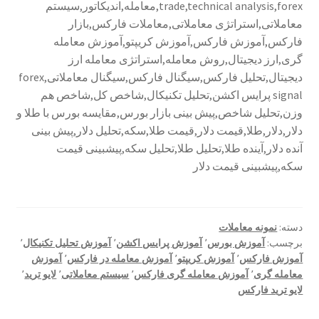
trade,technical analysis,forex,معامله,اندیکاتور,سیستم
معاملاتی,استراتژی معاملاتی,معاملات فارکس,بازار
تقویم اقتصادی
فارکس,آموزش فارکس,آموزش کریپتو,آموزش معامله
گری,ارز دیجیتال,روش معامله,استراتژی معامله ارز
تماس با ما
دیجیتال,تحلیل فارکس,سیگنال فارکس,سیگنال معاملاتی,forex
signal پرایس اکشن,تحلیل تکنیکال,شاخص کل,شاخص هم
تمام دورها های آکادمی
وزن,تحلیل شاخص,پیش بینی بازار بورس,مقایسه بورس با طلا و
دلار,دلار,طلا,قیمت دلار,قیمت طلا,سکه,تحلیل دلار,پیش بینی
آکادمی
آنده دلار,آینده طلا,تحلیل طلا,تحلیل سکه,پیشبینی قیمت
سکه,پیشبینی قیمت دلار
ثبت نام فروشنده
چگونه یک معامله گر موفق شویم
دسته:
نمونه معاملات
برچسب:
آموزش بورس
٬
آموزش پرایس اکشن
٬
آموزش تحلیل تکنیکال
٬
آموزش فارکس
٬
آموزش کریپتو
٬
آموزش معامله در فارکس
٬
آموزش
حساب کاربری من
معامله گری
٬
آموزش معامله گری فارکس
٬
سیستم معاملاتی
٬
لایو ترید
٬
لایو ترید فارکس
دانلودهای آکادمی