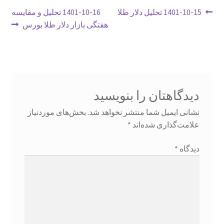
راهبری
نوشتهٔ
نوشتهٔ
درباره ما
1401-10-15 تحلیل دلار طلا
1401-10-16 تحلیل و مقایسه
قبلی:
بعدی:
هفتگی بازار دلار طلا بورس
نوشته
دروس
دروس من
دوره فوت و فن معامله گری
دیدگاهتان را بنویسید
نشانی ایمیل شما منتشر نخواهد شد.
بخش‌های موردنیاز
سبد خرید
علامت‌گذاری شده‌اند
*
سیاست مرجوعی و عودت
دیدگاه
*
شرایط آکادمی
عضویت فروشنده
فروشگاه