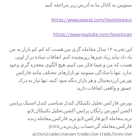
میتونین به کانال ما به آدرس زیر مراجعه کنید
تأیید پرداخت
https://www.aparat.com/hooshiranco
تراکنش ناموفق
https://www.youtube.com/hooshiran
سوابق خرید
این تجربه ۱۲ سال معامله گری من هست که کم کم بازار به من
پرداخت
یاد داد نباید زیاد چیزها رو پیچیده کنم. اتفاقات ساده تر از اونی
هست که من و شما فکر می کنیم. هیچ الگوی معجزه گری وجود
پرداخت دوره های آکادمی
ندارد. تنها با سادگی میتونید تو بازارهای مختلف مانند فارکس
بورس ارزدیجیتال و هر بازار دیگه سود کنید. تنها نیاز به درک
عمیق و واقعی اتفاقات دارید
پروفایل
بورس فارکس تحلیل تکنیکال کندل شناسی کندل استیک پرایس
تحلیل های هفتگی
اکشن آموزش رایگان پرایس اکشن,تحلیل تکنیکال,لایو
ترید,معامله لایو,فارکس,لایو ترید فارکس,معامله زنده
تحلیل های هفتگی بازار ایران
فارکس,معامله گر,حساب ریل,تریدر,price
action,trader,iranian trader,live trade,forex live
تحلیل هفتگی بازار فارکس