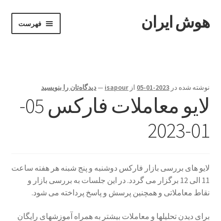
هوش ایران
پرش
پرش
فهرست
به
به
محتوا
ناوبری
خانه
Become A Teacher
نوشته شده در
2023-01-05
از
isapour
—
دیدگاه‌تان را بنویسید
لایو معاملات فارکس 05-
Instructor
01-2023
Instructors
ابزارهای معاملاتی
لایو های بررسی بازار فارکس دوشنبه و پنج شبنه هر هفته ساعت
پایان دوره
11 الی 12 برگزار می گردد. در این جلسات به بررسی بازار و
نقاط معاملاتی و همچنین پرسش و پاسخ پرداخته می شود.
پرداخت
برای دیدن تحلیلها و معاملات بیشتر به همراه آموزشهای رایگان