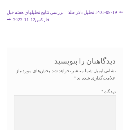
راهبری
نوشتهٔ
نوشتهٔ
1401-08-19 تحلیل دلار طلا
بررسی نتایج تحلیلهای هفته قبل
تقویم اقتصادی
قبلی:
بعدی:
فارکس12-11-2022
نوشته
تماس با ما
تمام دورها های آکادمی
دیدگاهتان را بنویسید
آکادمی
نشانی ایمیل شما منتشر نخواهد شد.
بخش‌های موردنیاز
ثبت نام فروشنده
علامت‌گذاری شده‌اند
*
چگونه یک معامله گر موفق شویم
دیدگاه
*
حساب کاربری من
دانلودهای آکادمی