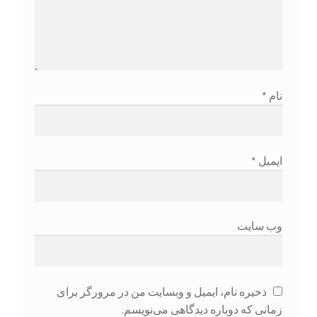
درباره ما
دروس
دروس من
نام
*
دوره فوت و فن معامله گری
ایمیل
*
سبد خرید
سیاست مرجوعی و عودت
وب‌ سایت
شرایط آکادمی
عضویت فروشنده
ذخیره نام، ایمیل و وبسایت من در مرورگر برای
زمانی که دوباره دیدگاهی می‌نویسم.
فروشگاه