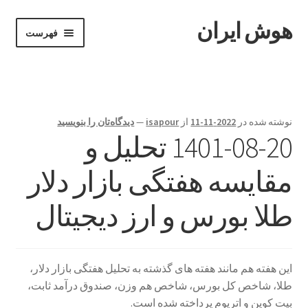
هوش ایران
پرش
پرش
فهرست
به
به
محتوا
ناوبری
خانه
Become A Teacher
نوشته شده در
2022-11-11
از
isapour
—
دیدگاه‌تان را بنویسید
1401-08-20 تحلیل و
Instructor
مقایسه هفتگی بازار دلار
Instructors
طلا بورس و ارز دیجیتال
ابزارهای معاملاتی
پایان دوره
این هفته هم مانند هفته های گذشته به تحلیل هفتگی بازار دلار،
پرداخت
طلا، شاخص کل بورس، شاخص هم وزن، صندوق درآمد ثابت،
بیت کوین و اتریوم پرداخته شده است.