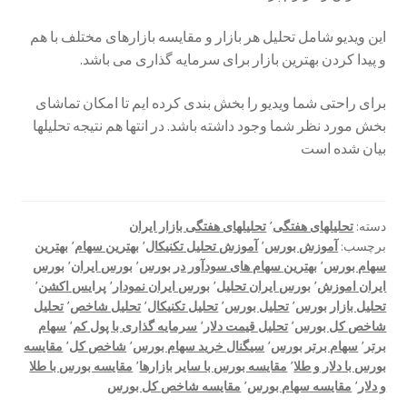
تأیید پرداخت
این ویدیو شامل تحلیل هر بازار و مقایسه بازارهای مختلف با هم
و پیدا کردن بهترین بازار برای سرمایه گذاری می باشد.
تراکنش ناموفق
برای راحتی شما ویدیو را بخش بندی کرده ایم تا امکان تماشای
سوابق خرید
بخش مورد نظر شما وجود داشته باشد. در انتها هم نتیجه تحلیلها
بیان شده است
پرداخت
پرداخت دوره های آکادمی
دسته:
تحلیلهای هفتگی
٬
تحلیلهای هفتگی بازار ایران
برچسب:
آموزش بورس
٬
آموزش تحلیل تکنیکال
٬
بهترین سهام
٬
بهترین
پروفایل
سهام بورس
٬
بهترین سهام های سودآور در بورس
٬
بورس ایران
٬
بورس
ایران اموزش
٬
بورس ایران تحلیل
٬
بورس ایران نمودار
٬
پرایس اکشن
٬
تحلیل های هفتگی
تحلیل بازار بورس
٬
تحلیل بورس
٬
تحلیل تکنیکال
٬
تحلیل شاخص
٬
تحلیل
شاخص کل بورس
٬
تحلیل قیمت دلار
٬
سرمایه گذاری با پول کم
٬
سهام
برتر
٬
سهام برتر بورس
٬
سیگنال خرید سهام بورس
٬
شاخص کل
٬
مقایسه
تحلیل های هفتگی بازار ایران
بورس با دلار و طلا
٬
مقایسه بورس با سایر بازارها
٬
مقایسه بورس با طلا
و دلار
٬
مقایسه سهام بورس
٬
مقایسه شاخص کل بورس
تحلیل هفتگی بازار فارکس