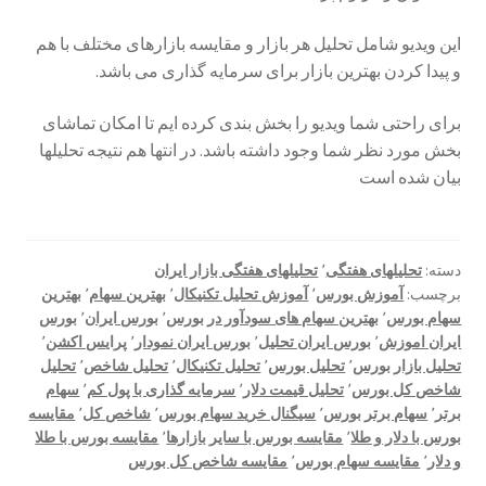
تأیید پرداخت
این ویدیو شامل تحلیل هر بازار و مقایسه بازارهای مختلف با هم
و پیدا کردن بهترین بازار برای سرمایه گذاری می باشد.
تراکنش ناموفق
برای راحتی شما ویدیو را بخش بندی کرده ایم تا امکان تماشای
سوابق خرید
بخش مورد نظر شما وجود داشته باشد. در انتها هم نتیجه تحلیلها
بیان شده است
پرداخت
پرداخت دوره های آکادمی
دسته:
تحلیلهای هفتگی
٬
تحلیلهای هفتگی بازار ایران
برچسب:
آموزش بورس
٬
آموزش تحلیل تکنیکال
٬
بهترین سهام
٬
بهترین
پروفایل
سهام بورس
٬
بهترین سهام های سودآور در بورس
٬
بورس ایران
٬
بورس
ایران اموزش
٬
بورس ایران تحلیل
٬
بورس ایران نمودار
٬
پرایس اکشن
٬
تحلیل های هفتگی
تحلیل بازار بورس
٬
تحلیل بورس
٬
تحلیل تکنیکال
٬
تحلیل شاخص
٬
تحلیل
شاخص کل بورس
٬
تحلیل قیمت دلار
٬
سرمایه گذاری با پول کم
٬
سهام
برتر
٬
سهام برتر بورس
٬
سیگنال خرید سهام بورس
٬
شاخص کل
٬
مقایسه
تحلیل های هفتگی بازار ایران
بورس با دلار و طلا
٬
مقایسه بورس با سایر بازارها
٬
مقایسه بورس با طلا
و دلار
٬
مقایسه سهام بورس
٬
مقایسه شاخص کل بورس
تحلیل هفتگی بازار فارکس