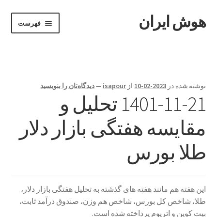
هوش ایران
پرش
پرش
فهرست
به
به
محتوا
ناوبری
خانه
Become A Teacher
نوشته شده در
2023-02-10
از
isapour
—
دیدگاه‌تان را بنویسید
1401-11-21 تحلیل و
Instructor
مقایسه هفتگی بازار دلار
Instructors
طلا بورس
ابزارهای معاملاتی
پایان دوره
این هفته هم مانند هفته های گذشته به تحلیل هفتگی بازار دلار،
پرداخت
طلا، شاخص کل بورس، شاخص هم وزن، صندوق درآمد ثابت،
بیت کوین و اتریوم پرداخته شده است.