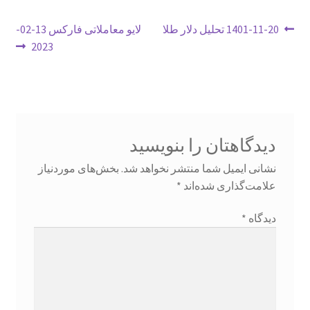
راهبری
نوشتهٔ
نوشتهٔ
1401-11-20 تحلیل دلار طلا
لایو معاملاتی فارکس 13-02-
تقویم اقتصادی
قبلی:
بعدی:
2023
نوشته
تماس با ما
تمام دورها های آکادمی
دیدگاهتان را بنویسید
آکادمی
نشانی ایمیل شما منتشر نخواهد شد.
بخش‌های موردنیاز
ثبت نام فروشنده
علامت‌گذاری شده‌اند
*
چگونه یک معامله گر موفق شویم
دیدگاه
*
حساب کاربری من
دانلودهای آکادمی