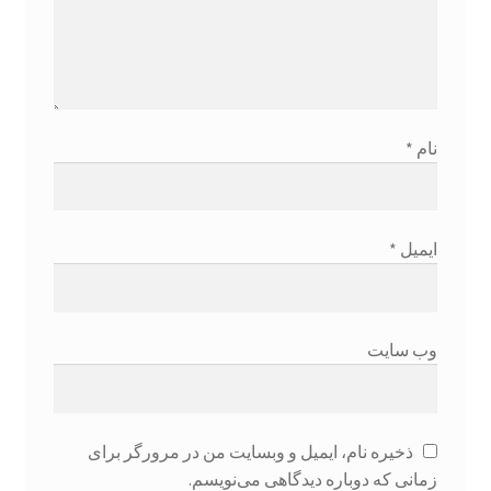
درباره ما
دروس
دروس من
نام
*
دوره فوت و فن معامله گری
ایمیل
*
سبد خرید
سیاست مرجوعی و عودت
وب‌ سایت
شرایط آکادمی
عضویت فروشنده
ذخیره نام، ایمیل و وبسایت من در مرورگر برای
زمانی که دوباره دیدگاهی می‌نویسم.
فروشگاه